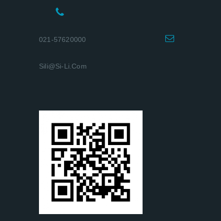
021-57620000
Sili@si-Li.com