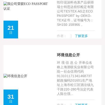
性印花涂料色浆产品获得
瑞士特思达纺织检定有限
公司TESTEX AG之ECO
PASSPORT by OEKO-
TEX证书，证书编号为：
SH150 158966 。
21
日
作者：
了解更多
环境信息公开
环 境 信 息 公 开单位名
称上海泗联实业有限公司
统一社会信用代码
91310117134146873T
邮政编码201601生产地
址上海市松江区泗泾镇九
干路220-280号法定代表
人陈仕强...
31
日
作者：
了解更多