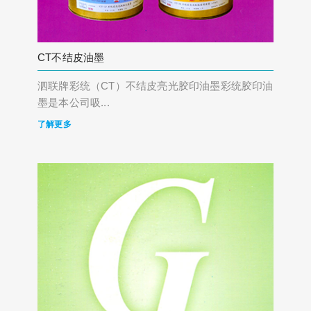
CT不结皮油墨
泗联牌彩统（CT）不结皮亮光胶印油墨彩统胶印油
墨是本公司吸...
了解更多