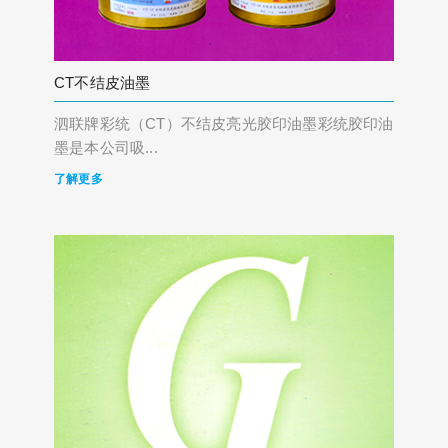
CT不结皮油墨
泗联牌彩统（CT）不结皮亮光胶印油墨彩统胶印油
墨是本公司吸...
了解更多