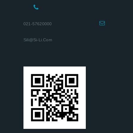
021-57620000
Sili@si-Li.com