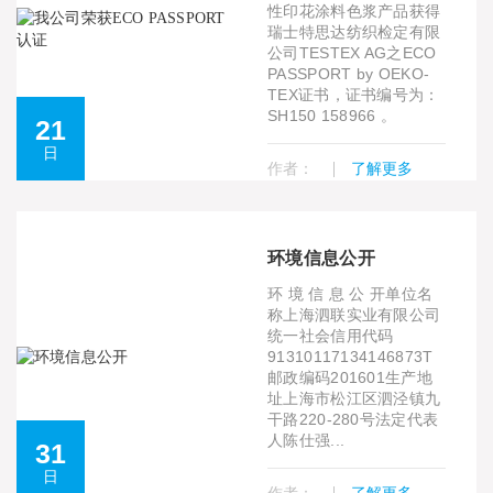
性印花涂料色浆产品获得
瑞士特思达纺织检定有限
公司TESTEX AG之ECO
PASSPORT by OEKO-
TEX证书，证书编号为：
SH150 158966 。
21
日
作者：
了解更多
环境信息公开
环 境 信 息 公 开单位名
称上海泗联实业有限公司
统一社会信用代码
91310117134146873T
邮政编码201601生产地
址上海市松江区泗泾镇九
干路220-280号法定代表
人陈仕强...
31
日
作者：
了解更多