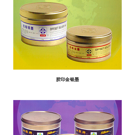
胶印金银墨