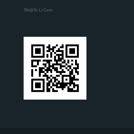
Sili@si-Li.com