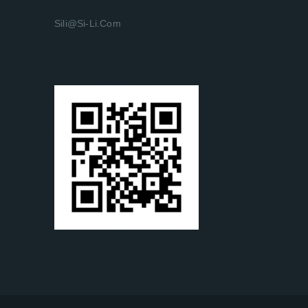
Sili@si-Li.com