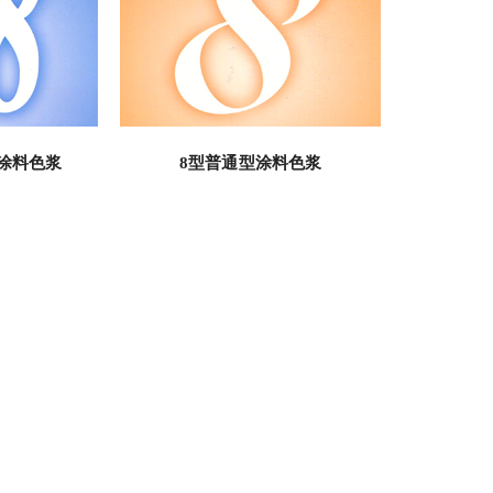
涂料色浆
8型普通型涂料色浆