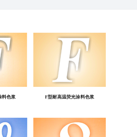
涂料色浆
F型耐高温荧光涂料色浆